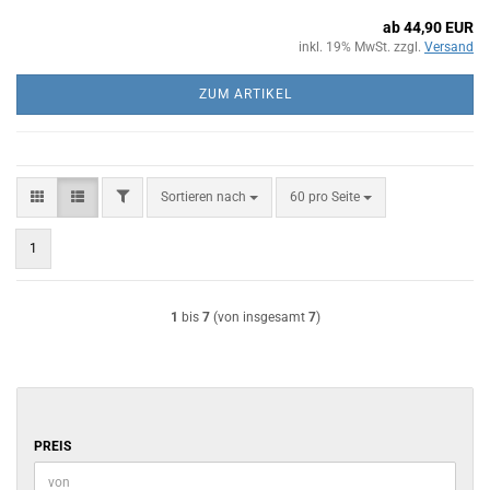
ab 44,90 EUR
inkl. 19% MwSt. zzgl.
Versand
ZUM ARTIKEL
FILTER
Sortieren nach
pro Seite
Sortieren nach
60 pro Seite
1
1
bis
7
(von insgesamt
7
)
PREIS
PREIS
Preis bis