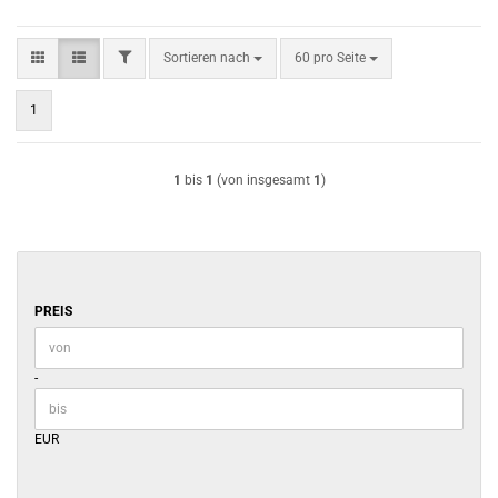
FILTER
Sortieren nach
pro Seite
Sortieren nach
60 pro Seite
1
1
bis
1
(von insgesamt
1
)
PREIS
PREIS
Preis bis
-
EUR