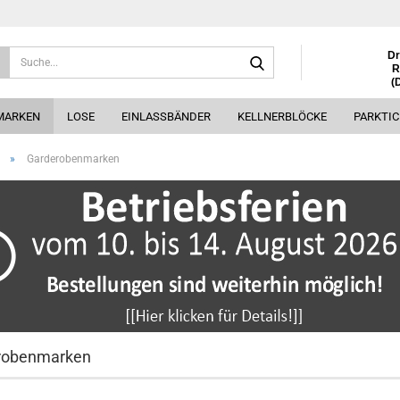
Suche...
Dr
R
(
MARKEN
LOSE
EINLASSBÄNDER
KELLNERBLÖCKE
PARKTI
»
Garderobenmarken
robenmarken