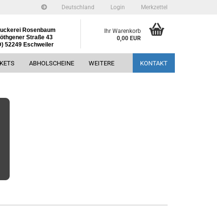
Deutschland
Login
Merkzettel
uckerei Rosenbaum
Ihr Warenkorb
öthgener Straße 43
0,00 EUR
D) 52249 Eschweiler
CKETS
ABHOLSCHEINE
WEITERE
KONTAKT