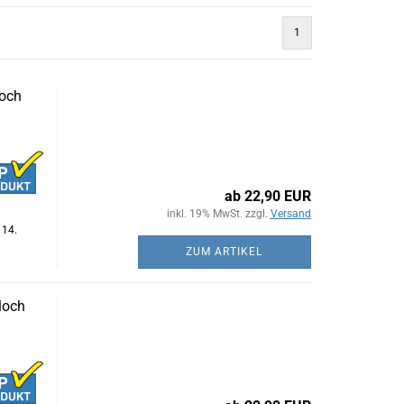
1
loch
ab 22,90 EUR
inkl. 19% MwSt. zzgl.
Versand
 14.
ZUM ARTIKEL
loch