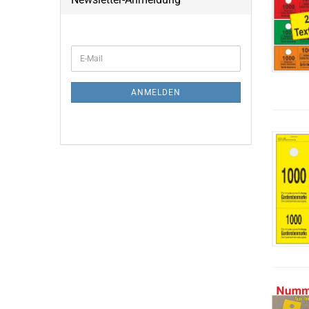
WEITER
E-
ZUR
Mail
NEWSLETTER-
ANMELDUNG
ANMELDEN