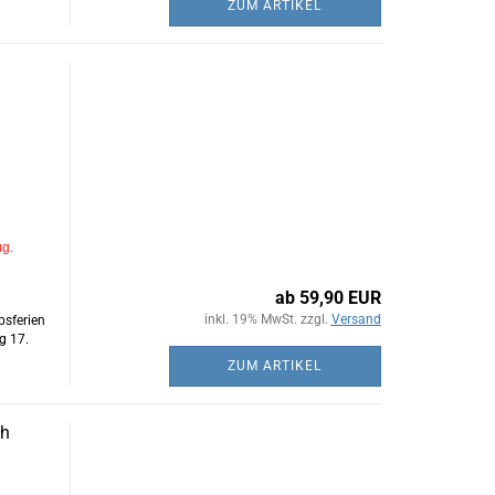
ZUM ARTIKEL
ug.
ab 59,90 EUR
inkl. 19% MwSt. zzgl.
Versand
bsferien
g 17.
ZUM ARTIKEL
ch