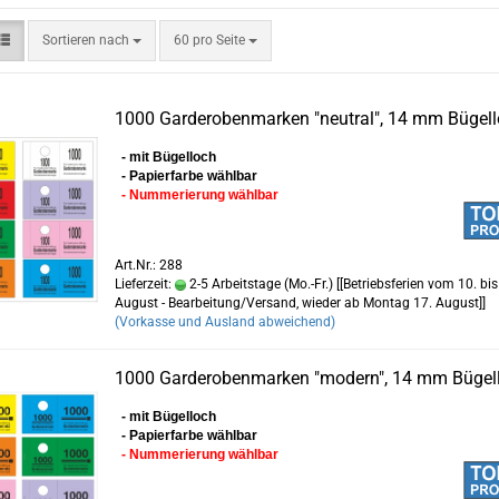
Sortieren nach
pro Seite
Sortieren nach
60 pro Seite
1000 Garderobenmarken "neutral", 14 mm Bügel
- mit Bügelloch
- Papierfarbe wählbar
- Nummerierung wählbar
Art.Nr.: 288
Lieferzeit:
2-5 Arbeitstage (Mo.-Fr.) [[Betriebsferien vom 10. bis
August - Bearbeitung/Versand, wieder ab Montag 17. August]]
(Vorkasse und Ausland abweichend)
1000 Garderobenmarken "modern", 14 mm Bügel
- mit Bügelloch
- Papierfarbe wählbar
- Nummerierung wählbar