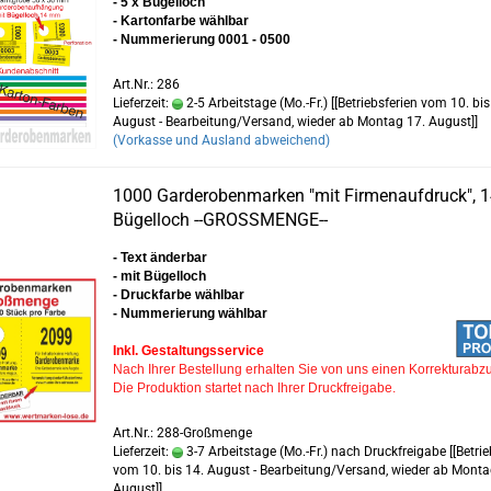
- 5 x Bügelloch
- Kartonfarbe wählbar
- Nummerierung 0001 - 0500
Art.Nr.: 286
Lieferzeit:
2-5 Arbeitstage (Mo.-Fr.) [[Betriebsferien vom 10. bis
August - Bearbeitung/Versand, wieder ab Montag 17. August]]
(Vorkasse und Ausland abweichend)
1000 Garderobenmarken "mit Firmenaufdruck",
Bügelloch --GROSSMENGE--
- Text änderbar
- mit Bügelloch
- Druckfarbe wählbar
- Nummerierung wählbar
Inkl. Gestaltungsservice
Nach Ihrer Bestellung erhalten Sie von uns einen Korrekturabz
Die Produktion startet nach Ihrer Druckfreigabe.
Art.Nr.: 288-Großmenge
Lieferzeit:
3-7 Arbeitstage (Mo.-Fr.) nach Druckfreigabe [[Betrie
vom 10. bis 14. August - Bearbeitung/Versand, wieder ab Monta
August]]