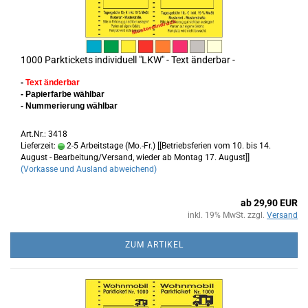
1000 Parktickets individuell "LKW" - Text änderbar -
-
Text änderbar
- Papierfarbe wählbar
- Nummerierung wählbar
Art.Nr.: 3418
Lieferzeit:
2-5 Arbeitstage (Mo.-Fr.) [[Betriebsferien vom 10. bis 14.
August - Bearbeitung/Versand, wieder ab Montag 17. August]]
(Vorkasse und Ausland abweichend)
ab 29,90 EUR
inkl. 19% MwSt. zzgl.
Versand
ZUM ARTIKEL