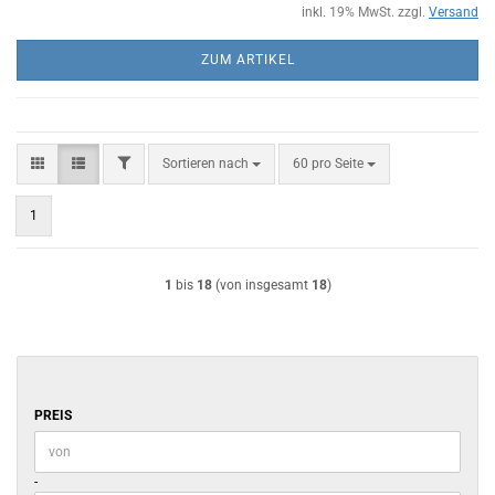
inkl. 19% MwSt. zzgl.
Versand
ZUM ARTIKEL
FILTER
Sortieren nach
pro Seite
Sortieren nach
60 pro Seite
1
1
bis
18
(von insgesamt
18
)
PREIS
PREIS
Preis bis
-