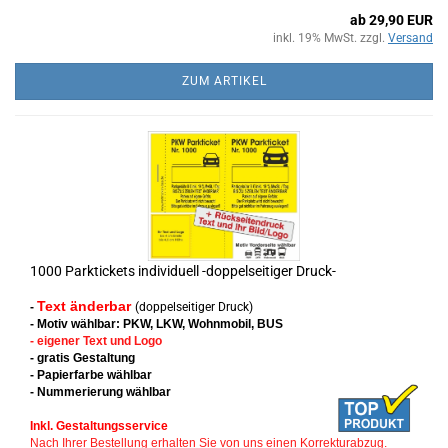
ab 29,90 EUR
inkl. 19% MwSt. zzgl.
Versand
ZUM ARTIKEL
1000 Parktickets individuell -doppelseitiger Druck-
Text änderbar
-
(doppelseitiger Druck)
- Motiv wählbar: PKW, LKW, Wohnmobil, BUS
- eigener Text und Logo
- gratis Gestaltung
- Papierfarbe wählbar
- Nummerierung wählbar
Inkl. Gestaltungsservice
Nach Ihrer Bestellung erhalten Sie von uns einen Korrekturabzug.