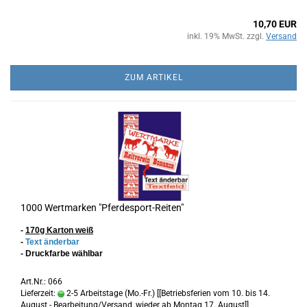
10,70 EUR
inkl. 19% MwSt. zzgl.
Versand
ZUM ARTIKEL
1000 Wertmarken "Pferdesport-Reiten"
-
170g Karton
weiß
-
Text änderbar
- Druckfarbe wählbar
Art.Nr.: 066
Lieferzeit:
2-5 Arbeitstage (Mo.-Fr.) [[Betriebsferien vom 10. bis 14.
August - Bearbeitung/Versand, wieder ab Montag 17. August]]