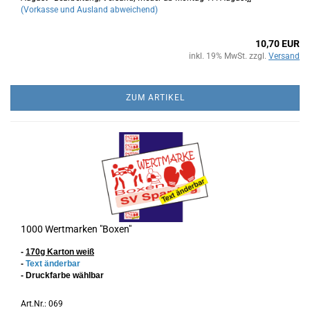
(Vorkasse und Ausland abweichend)
10,70 EUR
inkl. 19% MwSt. zzgl.
Versand
ZUM ARTIKEL
1000 Wertmarken "Boxen"
-
170g Karton
weiß
-
Text änderbar
- Druckfarbe wählbar
Art.Nr.: 069