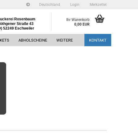
Deutschland
Login
Merkzettel
uckerei Rosenbaum
Ihr Warenkorb
öthgener Straße 43
0,00 EUR
D) 52249 Eschweiler
CKETS
ABHOLSCHEINE
WEITERE
KONTAKT