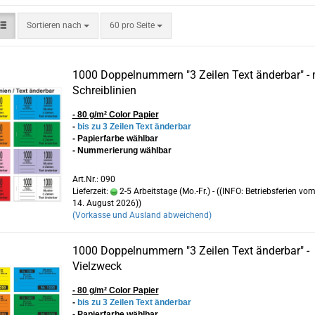
Sortieren nach
pro Seite
Sortieren nach
60 pro Seite
1000 Doppelnummern "3 Zeilen Text änderbar" - 
Schreiblinien
- 80 g/m² Color Papier
-
bis zu 3 Zeilen Text änderbar
- Papierfarbe wählbar
- Nummerierung wählbar
Art.Nr.: 090
Lieferzeit:
2-5 Arbeitstage (Mo.-Fr.) - ((INFO: Betriebsferien vom
14. August 2026))
(Vorkasse und Ausland abweichend)
1000 Doppelnummern "3 Zeilen Text änderbar" -
Vielzweck
- 80 g/m² Color Papier
-
bis zu 3 Zeilen Text änderbar
- Papierfarbe wählbar