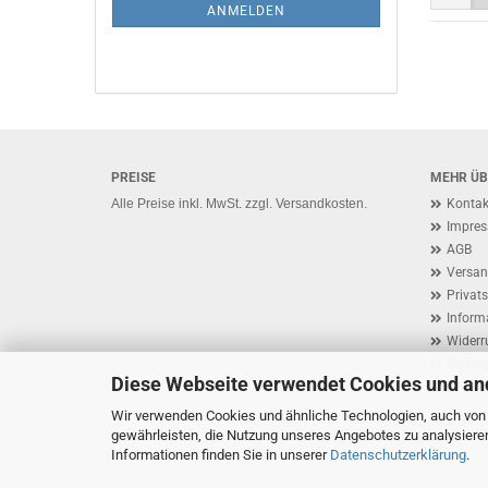
ANMELDUNG
ANMELDEN
PREISE
MEHR ÜBE
Alle Preise inkl. MwSt. zzgl. Versandkosten.
Kontak
Impre
AGB
Versan
Privat
Inform
Widerr
Vertra
Diese Webseite verwendet Cookies und an
Cookie
Wir verwenden Cookies und ähnliche Technologien, auch von D
gewährleisten, die Nutzung unseres Angebotes zu analysiere
Informationen finden Sie in unserer
Datenschutzerklärung
.