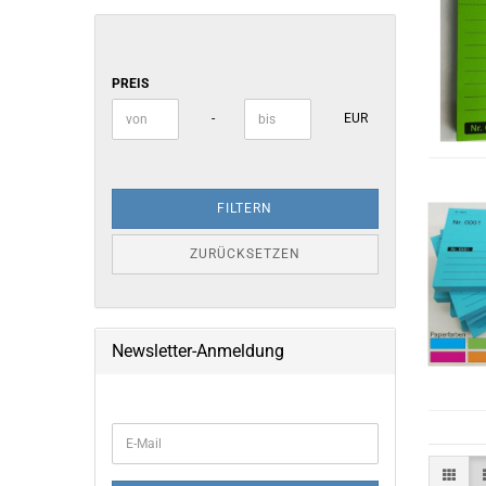
PREIS
PREIS
Preis bis
-
EUR
FILTERN
ZURÜCKSETZEN
Newsletter-Anmeldung
WEITER
E-
ZUR
Mail
NEWSLETTER-