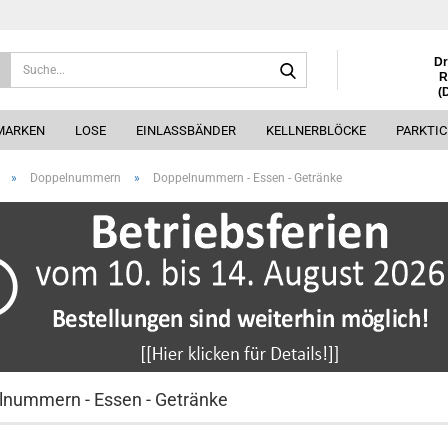
Suche...
Dr
R
(
MARKEN
LOSE
EINLASSBÄNDER
KELLNERBLÖCKE
PARKTI
»
Doppelnummern
»
Doppelnummern - Essen - Getränke
nummern - Essen - Getränke