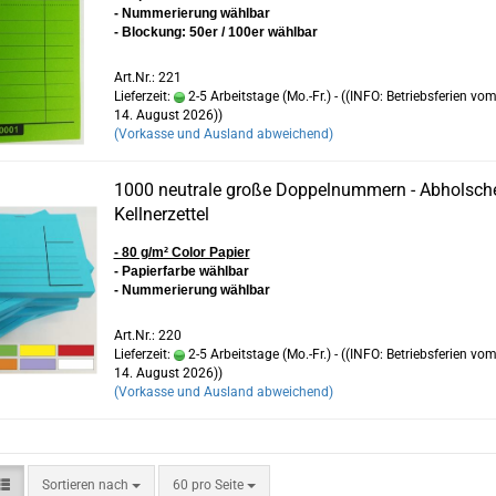
- Nummerierung wählbar
- Blockung: 50er / 100er wählbar
Art.Nr.: 221
Lieferzeit:
2-5 Arbeitstage (Mo.-Fr.) - ((INFO: Betriebsferien vom
14. August 2026))
(Vorkasse und Ausland abweichend)
1000 neutrale große Doppelnummern - Abholsche
Kellnerzettel
- 80 g/m² Color Papier
- Papierfarbe wählbar
- Nummerierung wählbar
Art.Nr.: 220
Lieferzeit:
2-5 Arbeitstage (Mo.-Fr.) - ((INFO: Betriebsferien vom
14. August 2026))
(Vorkasse und Ausland abweichend)
Sortieren nach
pro Seite
Sortieren nach
60 pro Seite