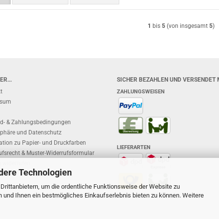
1
bis
5
(von insgesamt
5
)
R...
SICHER BEZAHLEN UND VERSENDET 
t
ZAHLUNGSWEISEN
ssum
d- & Zahlungsbedingungen
sphäre und Datenschutz
ation zu Papier- und Druckfarben
LIEFERARTEN
ufsrecht & Muster-Widerrufsformular
g widerrufen
dere Technologien
 Einstellungen
rittanbietern, um die ordentliche Funktionsweise der Website zu
n und Ihnen ein bestmögliches Einkaufserlebnis bieten zu können. Weitere