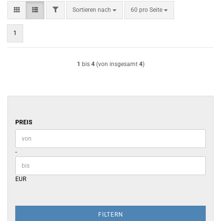
FILTER
Sortieren nach
pro Seite
Sortieren nach
60 pro Seite
1
1
bis
4
(von insgesamt
4
)
PREIS
PREIS
Preis bis
-
EUR
FILTERN