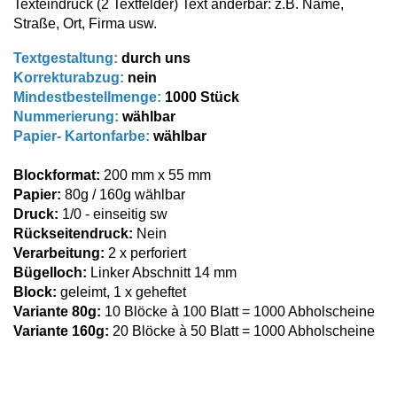
Texteindruck (2 Textfelder) Text änderbar: z.B. Name,
Straße, Ort, Firma usw.
Textgestaltung:
durch uns
Korrekturabzug:
nein
Mindestbestellmenge:
1000 Stück
Nummerierung:
wählbar
Papier- Kartonfarbe:
wählbar
Blockformat:
200 mm x 55 mm
Papier:
80g / 160g wählbar
Druck:
1/0 - einseitig sw
Rückseitendruck:
Nein
Verarbeitung:
2 x perforiert
Bügelloch:
Linker Abschnitt 14 mm
Block:
geleimt, 1 x geheftet
Variante
80g:
10 Blöcke à 100 Blatt = 1000
Abholscheine
Variante
160g:
20 Blöcke à 50 Blatt = 1000
Abholscheine