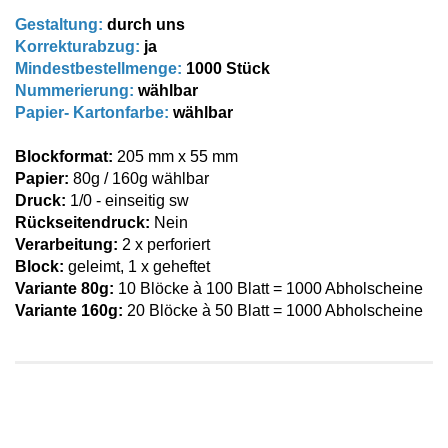
Gestaltung:
durch uns
Korrekturabzug:
ja
Mindestbestellmenge:
1000 Stück
Nummerierung:
wählbar
Papier- Kartonfarbe:
wählbar
Blockformat:
205 mm x 55 mm
Papier:
80g / 160g wählbar
Druck:
1/0 - einseitig sw
Rückseitendruck:
Nein
Verarbeitung:
2 x perforiert
Block:
geleimt, 1 x geheftet
Variante
80g:
10 Blöcke à 100 Blatt = 1000
Abholscheine
Variante
160g:
20 Blöcke à 50 Blatt = 1000
Abholscheine